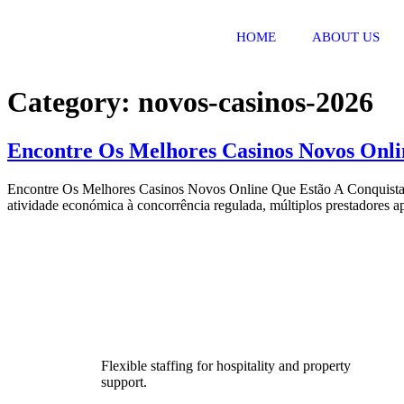
HOME
ABOUT US
Category:
novos-casinos-2026
Encontre Os Melhores Casinos Novos Onl
Encontre Os Melhores Casinos Novos Online Que Estão A Conquistar 
atividade económica à concorrência regulada, múltiplos prestadores 
Flexible staffing for hospitality and property
support.