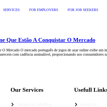
SERVICES
FOR EMPLOYERS
FOR JOB SEEKERS
ine Que Estão A Conquistar O Mercado
O Mercado O mercado português de jogos de azar online exibe um impu
aparecem com cadência assinalável, proporcionando aos consumidores n
Our Services
Usefull Link
Temporary Staffing
About Us