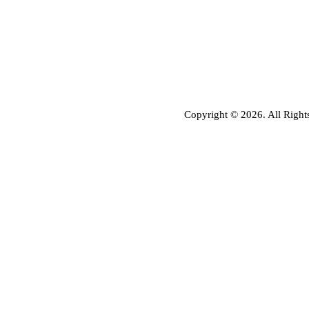
Copyright © 2026. All Right