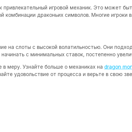
ак привлекательный игровой механик. Это может бы
 комбинации драконьих символов. Многие игроки ве
ие на слоты с высокой волатильностью. Они подход
е начинать с минимальных ставок, постепенно увели
е в меру. Узнайте больше о механиках на
dragon mo
чайте удовольствие от процесса и верьте в свою з