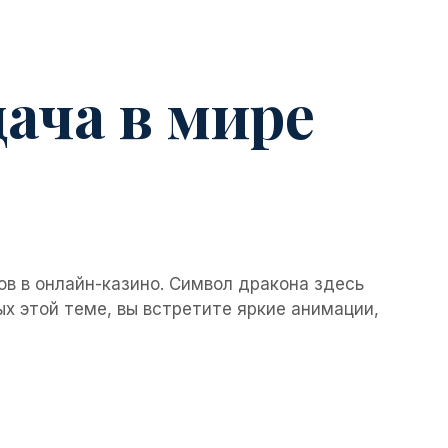
ача в мире
ов в онлайн-казино. Символ дракона здесь
х этой теме, вы встретите яркие анимации,