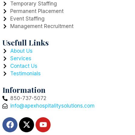
Temporary Staffing
Permanent Placement
Event Staffing
Management Recruitment
Usefull Links
About Us
Services
Contact Us
Testimonials
Information
850-737-5072
info@apexhospitalitysolutions.com