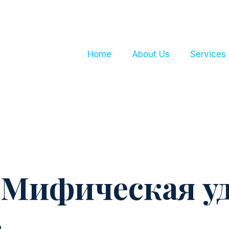
Home
About Us
Services
 Мифическая уд
в