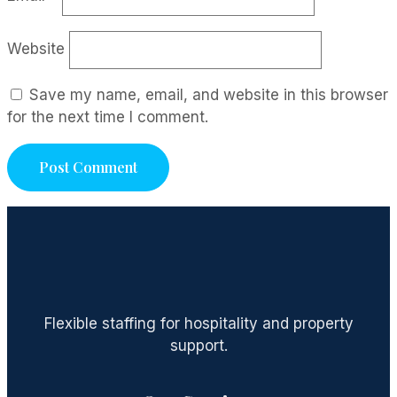
Website
Save my name, email, and website in this browser
for the next time I comment.
Flexible staffing for hospitality and property
support.