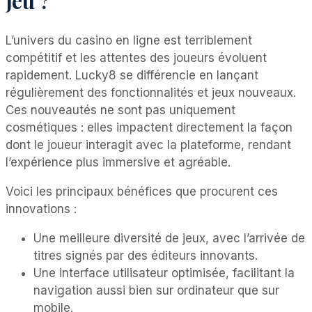
jeu ?
L’univers du casino en ligne est terriblement
compétitif et les attentes des joueurs évoluent
rapidement. Lucky8 se différencie en lançant
régulièrement des fonctionnalités et jeux nouveaux.
Ces nouveautés ne sont pas uniquement
cosmétiques : elles impactent directement la façon
dont le joueur interagit avec la plateforme, rendant
l’expérience plus immersive et agréable.
Voici les principaux bénéfices que procurent ces
innovations :
Une meilleure diversité de jeux, avec l’arrivée de
titres signés par des éditeurs innovants.
Une interface utilisateur optimisée, facilitant la
navigation aussi bien sur ordinateur que sur
mobile.