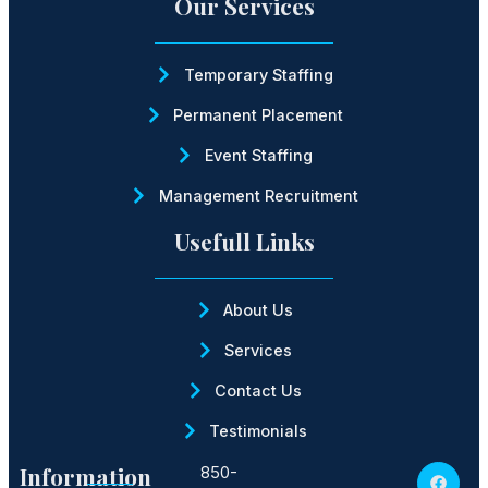
Our Services
Temporary Staffing
Permanent Placement
Event Staffing
Management Recruitment
Usefull Links
About Us
Services
Contact Us
Testimonials
Information
850-