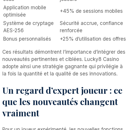
Application mobile
+45% de sessions mobiles
optimisée
Système de cryptage
Sécurité accrue, confiance
AES-256
renforcée
Bonus personnalisés
+25% d’utilisation des offres
Ces résultats démontrent l’importance d’intégrer des
nouveautés pertinentes et ciblées. Lucky8 Casino
adopte ainsi une stratégie gagnante qui privilégie à
la fois la quantité et la qualité de ses innovations.
Un regard d’expert joueur : ce
que les nouveautés changent
vraiment
Pour un joueur expérimenté, les nouvelles fonctions