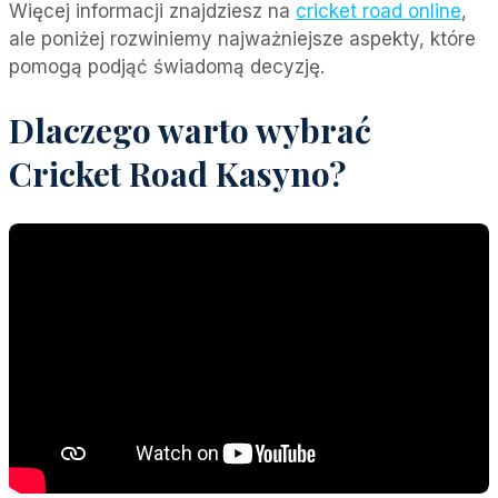
Więcej informacji znajdziesz na
cricket road online
,
ale poniżej rozwiniemy najważniejsze aspekty, które
pomogą podjąć świadomą decyzję.
Dlaczego warto wybrać
Cricket Road Kasyno?