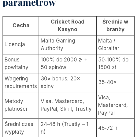
parametrów
Cricket Road
Średnia w
Cecha
Kasyno
branży
Malta Gaming
Malta /
Licencja
Authority
Gibraltar
Bonus
100% do 2000 zł +
50‑100% do
powitalny
50 spinów
1500 zł
Wagering
30× bonus, 20×
35‑40×
requirements
spiny
Visa,
Metody
Visa, Mastercard,
Mastercard,
płatności
PayPal, Skrill, Trustly
PayPal
Średni czas
24‑48 h (Trustly – 1
48‑72 h
wypłaty
h)