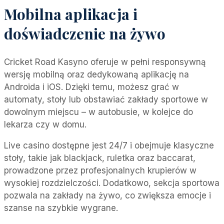
Mobilna aplikacja i
doświadczenie na żywo
Cricket Road Kasyno oferuje w pełni responsywną
wersję mobilną oraz dedykowaną aplikację na
Androida i iOS. Dzięki temu, możesz grać w
automaty, stoły lub obstawiać zakłady sportowe w
dowolnym miejscu – w autobusie, w kolejce do
lekarza czy w domu.
Live casino dostępne jest 24/7 i obejmuje klasyczne
stoły, takie jak blackjack, ruletka oraz baccarat,
prowadzone przez profesjonalnych krupierów w
wysokiej rozdzielczości. Dodatkowo, sekcja sportowa
pozwala na zakłady na żywo, co zwiększa emocje i
szanse na szybkie wygrane.