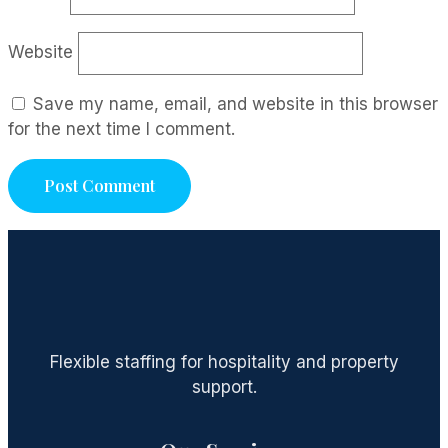
Website
Save my name, email, and website in this browser
for the next time I comment.
Flexible staffing for hospitality and property
support.