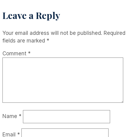
Leave a Reply
Your email address will not be published.
Required
fields are marked
*
Comment
*
Name
*
Email
*