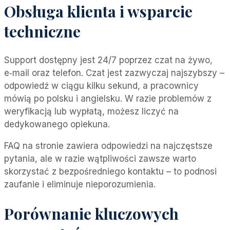
Obsługa klienta i wsparcie
techniczne
Support dostępny jest 24/7 poprzez czat na żywo,
e‑mail oraz telefon. Czat jest zazwyczaj najszybszy –
odpowiedź w ciągu kilku sekund, a pracownicy
mówią po polsku i angielsku. W razie problemów z
weryfikacją lub wypłatą, możesz liczyć na
dedykowanego opiekuna.
FAQ na stronie zawiera odpowiedzi na najczęstsze
pytania, ale w razie wątpliwości zawsze warto
skorzystać z bezpośredniego kontaktu – to podnosi
zaufanie i eliminuje nieporozumienia.
Porównanie kluczowych