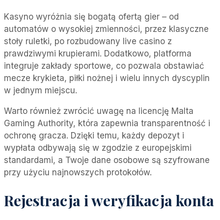
Kasyno wyróżnia się bogatą ofertą gier – od
automatów o wysokiej zmienności, przez klasyczne
stoły ruletki, po rozbudowany live casino z
prawdziwymi krupierami. Dodatkowo, platforma
integruje zakłady sportowe, co pozwala obstawiać
mecze krykieta, piłki nożnej i wielu innych dyscyplin
w jednym miejscu.
Warto również zwrócić uwagę na licencję Malta
Gaming Authority, która zapewnia transparentność i
ochronę gracza. Dzięki temu, każdy depozyt i
wypłata odbywają się w zgodzie z europejskimi
standardami, a Twoje dane osobowe są szyfrowane
przy użyciu najnowszych protokołów.
Rejestracja i weryfikacja konta