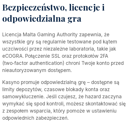
Bezpieczeństwo, licencje i
odpowiedzialna gra
Licencja Malta Gaming Authority zapewnia, że
wszystkie gry są regularnie testowane pod kątem
uczciwości przez niezależne laboratoria, takie jak
eCOGRA. Połączenie SSL oraz protokołów 2FA
(two‑factor authentication) chroni Twoje konto przed
nieautoryzowanym dostępem.
Kasyno promuje odpowiedzialną grę – dostępne są
limity depozytów, czasowe blokady konta oraz
samowykluczenie. Jeśli czujesz, że hazard zaczyna
wymykać się spod kontroli, możesz skontaktować się
z zespołem wsparcia, który pomoże w ustawieniu
odpowiednich zabezpieczeń.