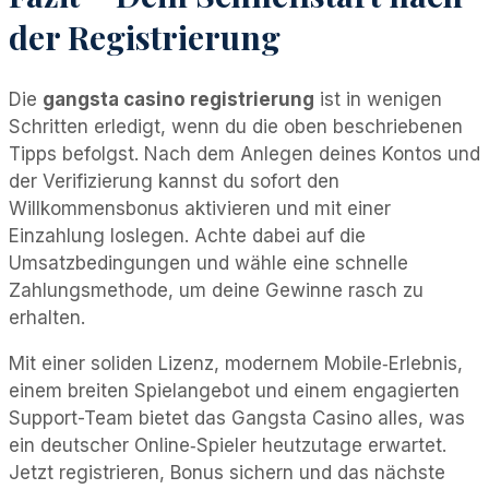
der Registrierung
Die
gangsta casino registrierung
ist in wenigen
Schritten erledigt, wenn du die oben beschriebenen
Tipps befolgst. Nach dem Anlegen deines Kontos und
der Verifizierung kannst du sofort den
Willkommensbonus aktivieren und mit einer
Einzahlung loslegen. Achte dabei auf die
Umsatzbedingungen und wähle eine schnelle
Zahlungsmethode, um deine Gewinne rasch zu
erhalten.
Mit einer soliden Lizenz, modernem Mobile‑Erlebnis,
einem breiten Spielangebot und einem engagierten
Support-Team bietet das Gangsta Casino alles, was
ein deutscher Online‑Spieler heutzutage erwartet.
Jetzt registrieren, Bonus sichern und das nächste