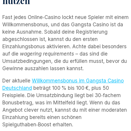
nutzen
Fast jedes Online‑Casino lockt neue Spieler mit einem
Willkommensbonus, und das Gangsta Casino ist da
keine Ausnahme. Sobald deine Registrierung
abgeschlossen ist, kannst du den ersten
Einzahlungsbonus aktivieren. Achte dabei besonders
auf die
wagering requirements
– das sind die
Umsatzbedingungen, die du erfüllen musst, bevor du
Gewinne auszahlen lassen kannst.
Der aktuelle
Willkommensbonus im Gangsta Casino
Deutschland
beträgt 100 % bis 100 €, plus 50
Freispiele. Die Umsatzbindung liegt bei 30‑fachem
Bonusbetrag, was im Mittelfeld liegt. Wenn du das
Angebot clever nutzt, kannst du mit einer moderaten
Einzahlung bereits einen schönen
Spielguthaben‑Boost erhalten.