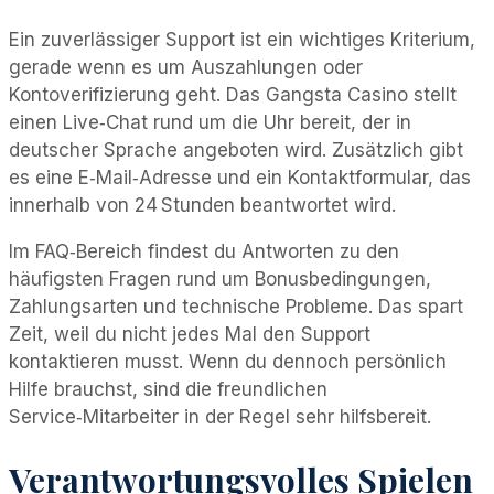
Ein zuverlässiger Support ist ein wichtiges Kriterium,
gerade wenn es um Auszahlungen oder
Kontoverifizierung geht. Das Gangsta Casino stellt
einen Live‑Chat rund um die Uhr bereit, der in
deutscher Sprache angeboten wird. Zusätzlich gibt
es eine E‑Mail‑Adresse und ein Kontaktformular, das
innerhalb von 24 Stunden beantwortet wird.
Im FAQ‑Bereich findest du Antworten zu den
häufigsten Fragen rund um Bonusbedingungen,
Zahlungsarten und technische Probleme. Das spart
Zeit, weil du nicht jedes Mal den Support
kontaktieren musst. Wenn du dennoch persönlich
Hilfe brauchst, sind die freundlichen
Service‑Mitarbeiter in der Regel sehr hilfsbereit.
Verantwortungsvolles Spielen