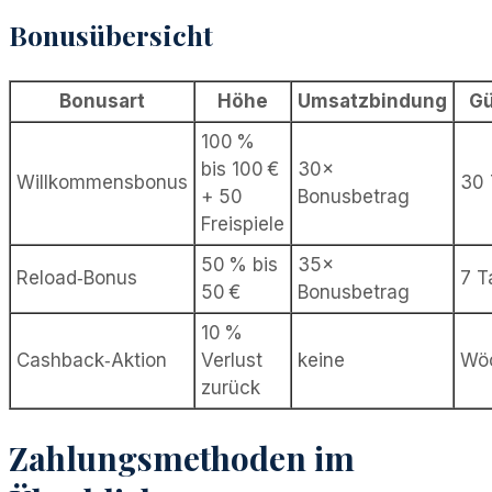
Bonusübersicht
Bonusart
Höhe
Umsatzbindung
Gü
100 %
bis 100 €
30×
Willkommensbonus
30
+ 50
Bonusbetrag
Freispiele
50 % bis
35×
Reload‑Bonus
7 T
50 €
Bonusbetrag
10 %
Cashback‑Aktion
Verlust
keine
Wöc
zurück
Zahlungsmethoden im