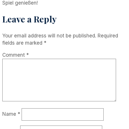
Spiel genießen!
Leave a Reply
Your email address will not be published.
Required
fields are marked
*
Comment
*
Name
*