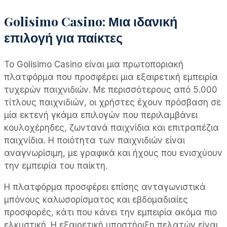
Golisimo Casino: Μια ιδανική
επιλογή για παίκτες
Το Golisimo Casino είναι μια πρωτοποριακή
πλατφόρμα που προσφέρει μια εξαιρετική εμπειρία
τυχερών παιχνιδιών. Με περισσότερους από 5.000
τίτλους παιχνιδιών, οι χρήστες έχουν πρόσβαση σε
μία εκτενή γκάμα επιλογών που περιλαμβάνει
κουλοχέρηδες, ζωντανά παιχνίδια και επιτραπέζια
παιχνίδια. Η ποιότητα των παιχνιδιών είναι
αναγνωρίσιμη, με γραφικά και ήχους που ενισχύουν
την εμπειρία του παίκτη.
Η πλατφόρμα προσφέρει επίσης ανταγωνιστικά
μπόνους καλωσορίσματος και εβδομαδιαίες
προσφορές, κάτι που κάνει την εμπειρία ακόμα πιο
ελκυστική. Η εξαιρετική υποστήριξη πελατών είναι