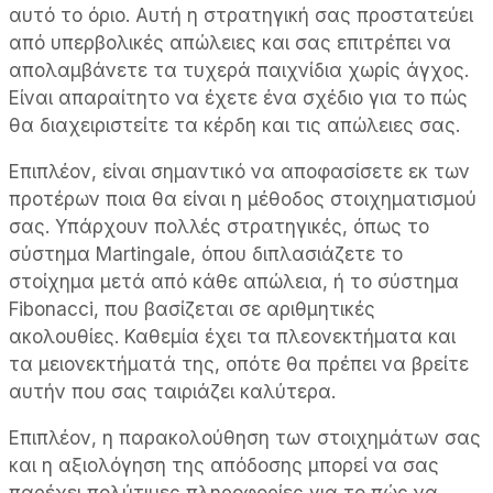
αυτό το όριο. Αυτή η στρατηγική σας προστατεύει
από υπερβολικές απώλειες και σας επιτρέπει να
απολαμβάνετε τα τυχερά παιχνίδια χωρίς άγχος.
Είναι απαραίτητο να έχετε ένα σχέδιο για το πώς
θα διαχειριστείτε τα κέρδη και τις απώλειες σας.
Επιπλέον, είναι σημαντικό να αποφασίσετε εκ των
προτέρων ποια θα είναι η μέθοδος στοιχηματισμού
σας. Υπάρχουν πολλές στρατηγικές, όπως το
σύστημα Martingale, όπου διπλασιάζετε το
στοίχημα μετά από κάθε απώλεια, ή το σύστημα
Fibonacci, που βασίζεται σε αριθμητικές
ακολουθίες. Καθεμία έχει τα πλεονεκτήματα και
τα μειονεκτήματά της, οπότε θα πρέπει να βρείτε
αυτήν που σας ταιριάζει καλύτερα.
Επιπλέον, η παρακολούθηση των στοιχημάτων σας
και η αξιολόγηση της απόδοσης μπορεί να σας
παρέχει πολύτιμες πληροφορίες για το πώς να