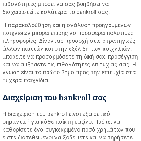
πιθανότητες μπορεί να σας βοηθήσει να
διαχειριστείτε καλύτερα το bankroll σας.
Η παρακολούθηση και η ανάλυση προηγούμενων
παιχνιδιών μπορεί επίσης να προσφέρει πολύτιμες
πληροφορίες. Δίνοντας προσοχή στις στρατηγικές
άλλων παικτών και στην εξέλιξη των παιχνιδιών,
μπορείτε να προσαρμόσετε τη δική σας προσέγγιση
και να αυξήσετε τις πιθανότητες επιτυχίας σας. Η
γνώση είναι το πρώτο βήμα προς την επιτυχία στα
τυχερά παιχνίδια.
Διαχείριση του bankroll σας
Η διαχείριση του bankroll είναι εξαιρετικά
σημαντική για κάθε παίκτη καζίνο. Πρέπει να
καθορίσετε ένα συγκεκριμένο ποσό χρημάτων που
είστε διατεθειμένοι να ξοδέψετε και να τηρήσετε