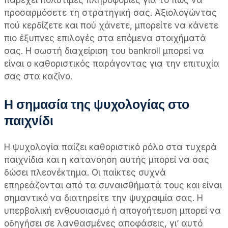
προσαρμόσετε τη στρατηγική σας. Αξιολογώντας
πού κερδίζετε και πού χάνετε, μπορείτε να κάνετε
πιο έξυπνες επιλογές στα επόμενα στοιχήματά
σας. Η σωστή διαχείριση του bankroll μπορεί να
είναι ο καθοριστικός παράγοντας για την επιτυχία
σας στα καζίνο.
Η σημασία της ψυχολογίας στο
παιχνίδι
Η ψυχολογία παίζει καθοριστικό ρόλο στα τυχερά
παιχνίδια και η κατανόηση αυτής μπορεί να σας
δώσει πλεονέκτημα. Οι παίκτες συχνά
επηρεάζονται από τα συναισθήματά τους και είναι
σημαντικό να διατηρείτε την ψυχραιμία σας. Η
υπερβολική ενθουσιασμό ή απογοήτευση μπορεί να
οδηγήσει σε λανθασμένες αποφάσεις, γι’ αυτό