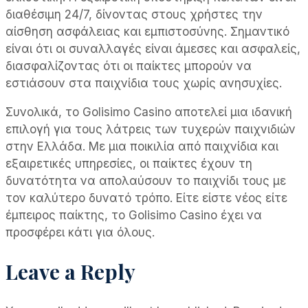
διαθέσιμη 24/7, δίνοντας στους χρήστες την
αίσθηση ασφάλειας και εμπιστοσύνης. Σημαντικό
είναι ότι οι συναλλαγές είναι άμεσες και ασφαλείς,
διασφαλίζοντας ότι οι παίκτες μπορούν να
εστιάσουν στα παιχνίδια τους χωρίς ανησυχίες.
Συνολικά, το Golisimo Casino αποτελεί μια ιδανική
επιλογή για τους λάτρεις των τυχερών παιχνιδιών
στην Ελλάδα. Με μια ποικιλία από παιχνίδια και
εξαιρετικές υπηρεσίες, οι παίκτες έχουν τη
δυνατότητα να απολαύσουν το παιχνίδι τους με
τον καλύτερο δυνατό τρόπο. Είτε είστε νέος είτε
έμπειρος παίκτης, το Golisimo Casino έχει να
προσφέρει κάτι για όλους.
Leave a Reply