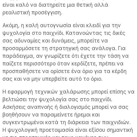
είναι καλό να διατηρείτε μια θετική αλλά
ρεαλιστική προσέγγιση.
Ακόμη, η καλή αυτογνωσία είναι κλειδί για την
ψυχολογία στο παιχνίδι. Κατανοώντας τις δικές
σας αδυναμίες και δυνάμεις, μπορείτε να
προσαρμόσετε τη στρατηγική σας ανάλογα. Για
παράδειγμα, αν γνωρίζετε ότι έχετε την τάση να
παίζετε περισσότερο όταν κερδίζετε, πρέπει να
προσπαθήσετε να ορίσετε ένα όριο για τα κέρδη
σας και να μην υπερβείτε αυτό το όριο.
Η εφαρμογή τεχνικών χαλάρωσης μπορεί επίσης να
βελτιώσει την ψυχολογία σας στο παιχνίδι.
Ασκήσεις αναπνοής ή διαλογισμός μπορεί να σας
βοηθήσουν να παραμείνετε ήρεμοι και
συγκεντρωμένοι κατά τη διάρκεια των παιχνιδιών.
Η ψυχολογική προετοιμασία είναι εξίσου σημαντική