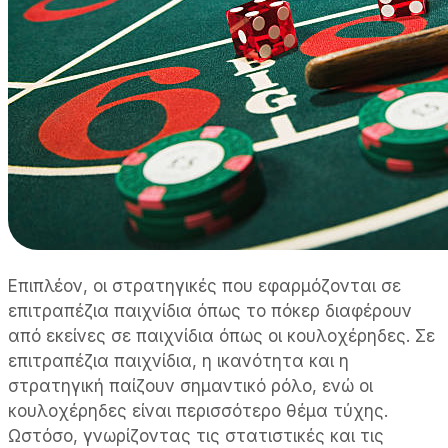
Επιπλέον, οι στρατηγικές που εφαρμόζονται σε
επιτραπέζια παιχνίδια όπως το πόκερ διαφέρουν
από εκείνες σε παιχνίδια όπως οι κουλοχέρηδες. Σε
επιτραπέζια παιχνίδια, η ικανότητα και η
στρατηγική παίζουν σημαντικό ρόλο, ενώ οι
κουλοχέρηδες είναι περισσότερο θέμα τύχης.
Ωστόσο, γνωρίζοντας τις στατιστικές και τις