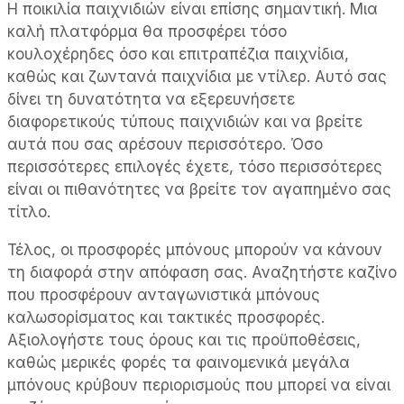
Η ποικιλία παιχνιδιών είναι επίσης σημαντική. Μια
καλή πλατφόρμα θα προσφέρει τόσο
κουλοχέρηδες όσο και επιτραπέζια παιχνίδια,
καθώς και ζωντανά παιχνίδια με ντίλερ. Αυτό σας
δίνει τη δυνατότητα να εξερευνήσετε
διαφορετικούς τύπους παιχνιδιών και να βρείτε
αυτά που σας αρέσουν περισσότερο. Όσο
περισσότερες επιλογές έχετε, τόσο περισσότερες
είναι οι πιθανότητες να βρείτε τον αγαπημένο σας
τίτλο.
Τέλος, οι προσφορές μπόνους μπορούν να κάνουν
τη διαφορά στην απόφαση σας. Αναζητήστε καζίνο
που προσφέρουν ανταγωνιστικά μπόνους
καλωσορίσματος και τακτικές προσφορές.
Αξιολογήστε τους όρους και τις προϋποθέσεις,
καθώς μερικές φορές τα φαινομενικά μεγάλα
μπόνους κρύβουν περιορισμούς που μπορεί να είναι