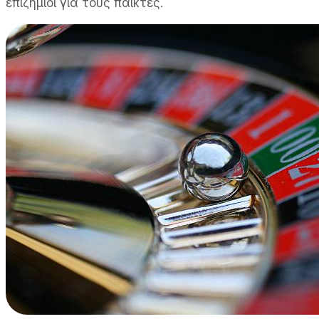
επιζήμιοι για τους παίκτες.