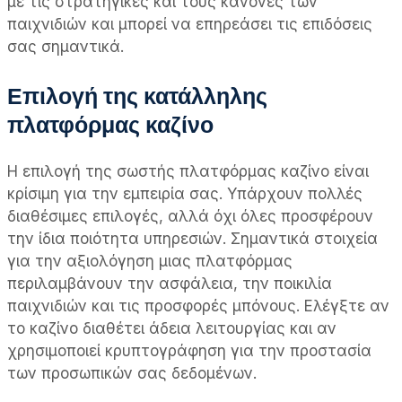
με τις στρατηγικές και τους κανόνες των
παιχνιδιών και μπορεί να επηρεάσει τις επιδόσεις
σας σημαντικά.
Επιλογή της κατάλληλης
πλατφόρμας καζίνο
Η επιλογή της σωστής πλατφόρμας καζίνο είναι
κρίσιμη για την εμπειρία σας. Υπάρχουν πολλές
διαθέσιμες επιλογές, αλλά όχι όλες προσφέρουν
την ίδια ποιότητα υπηρεσιών. Σημαντικά στοιχεία
για την αξιολόγηση μιας πλατφόρμας
περιλαμβάνουν την ασφάλεια, την ποικιλία
παιχνιδιών και τις προσφορές μπόνους. Ελέγξτε αν
το καζίνο διαθέτει άδεια λειτουργίας και αν
χρησιμοποιεί κρυπτογράφηση για την προστασία
των προσωπικών σας δεδομένων.