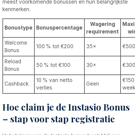
meest voorkomende bonussen en hun belangrijkste
kenmerken.
Wagering
Maxi
Bonustype
Bonuspercentage
requirement
wi
Welcome
100 % tot €200
35×
€50
Bonus
Reload
50 % tot €100
30×
€30
Bonus
10 % van netto
€150
Cashback
Geen
verlies
wee
Hoe claim je de Instasio Bonus
– stap voor stap registratie