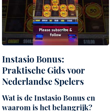
Instasio Bonus:
Praktische Gids voor
Nederlandse Spelers
Wat is de Instasio Bonus en
waarom is het belangrijk?