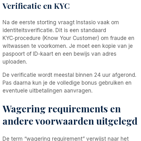
Verificatie en KYC
Na de eerste storting vraagt Instasio vaak om
identiteitsverificatie. Dit is een standaard
KYC‑procedure (Know Your Customer) om fraude en
witwassen te voorkomen. Je moet een kopie van je
paspoort of ID-kaart en een bewijs van adres
uploaden.
De verificatie wordt meestal binnen 24 uur afgerond.
Pas daarna kun je de volledige bonus gebruiken en
eventuele uitbetalingen aanvragen.
Wagering requirements en
andere voorwaarden uitgelegd
De term “wagering requirement” verwijst naar het