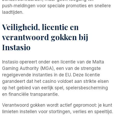
push‑meldingen voor speciale promoties en snellere
laadtijden.
Veiligheid, licentie en
verantwoord gokken bij
Instasio
Instasio opereert onder een licentie van de Malta
Gaming Authority (MGA), een van de strengste
regelgevende instanties in de EU. Deze licentie
garandeert dat het casino voldoet aan strikte eisen
op het gebied van eerlijk spel, spelersbescherming
en financiële transparantie.
Verantwoord gokken wordt actief gepromoot: je kunt
limieten instellen voor stortingen, verlies en speeltijd.