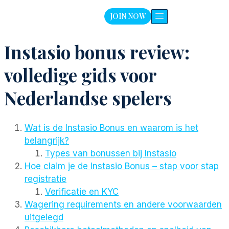
JOIN NOW
Instasio bonus review:
volledige gids voor
Nederlandse spelers
Wat is de Instasio Bonus en waarom is het
belangrijk?
Types van bonussen bij Instasio
Hoe claim je de Instasio Bonus – stap voor stap
registratie
Verificatie en KYC
Wagering requirements en andere voorwaarden
uitgelegd