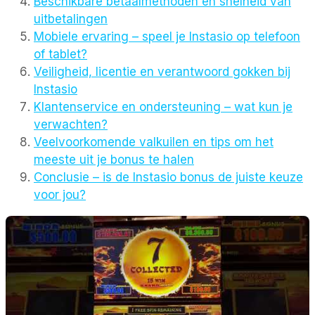
Beschikbare betaalmethoden en snelheid van
uitbetalingen
Mobiele ervaring – speel je Instasio op telefoon
of tablet?
Veiligheid, licentie en verantwoord gokken bij
Instasio
Klantenservice en ondersteuning – wat kun je
verwachten?
Veelvoorkomende valkuilen en tips om het
meeste uit je bonus te halen
Conclusie – is de Instasio bonus de juiste keuze
voor jou?