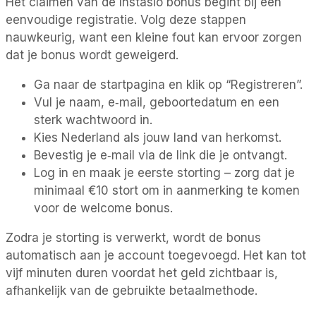
Het claimen van de Instasio bonus begint bij een
eenvoudige registratie. Volg deze stappen
nauwkeurig, want een kleine fout kan ervoor zorgen
dat je bonus wordt geweigerd.
Ga naar de startpagina en klik op “Registreren”.
Vul je naam, e‑mail, geboortedatum en een
sterk wachtwoord in.
Kies Nederland als jouw land van herkomst.
Bevestig je e‑mail via de link die je ontvangt.
Log in en maak je eerste storting – zorg dat je
minimaal €10 stort om in aanmerking te komen
voor de welcome bonus.
Zodra je storting is verwerkt, wordt de bonus
automatisch aan je account toegevoegd. Het kan tot
vijf minuten duren voordat het geld zichtbaar is,
afhankelijk van de gebruikte betaalmethode.