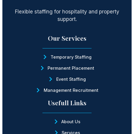
Flexible staffing for hospitality and property
support.
Our Services
Temporary Staffing
Permanent Placement
Event Staffing
Management Recruitment
Usefull Links
About Us
Services