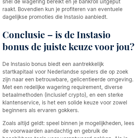
snel de wagering bereikt en je bankroll uitgeput
raakt. Bovendien kun je profiteren van eventuele
dagelijkse promoties die Instasio aanbiedt.
Conclusie – is de Instasio
bonus de juiste keuze voor jou?
De Instasio bonus biedt een aantrekkelijk
startkapitaal voor Nederlandse spelers die op zoek
zijn naar een betrouwbare, gelicentieerde omgeving.
Met een redelijke wagering requirement, diverse
betaalmethoden (inclusief crypto), en een sterke
klantenservice, is het een solide keuze voor zowel
beginners als ervaren gokkers.
Zoals altijd geldt: speel binnen je mogelijkheden, lees
de voorwaarden aandachtig en gebruik de