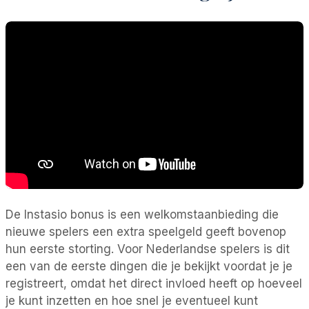
De Instasio bonus is een welkomstaanbieding die
nieuwe spelers een extra speelgeld geeft bovenop
hun eerste storting. Voor Nederlandse spelers is dit
een van de eerste dingen die je bekijkt voordat je je
registreert, omdat het direct invloed heeft op hoeveel
je kunt inzetten en hoe snel je eventueel kunt