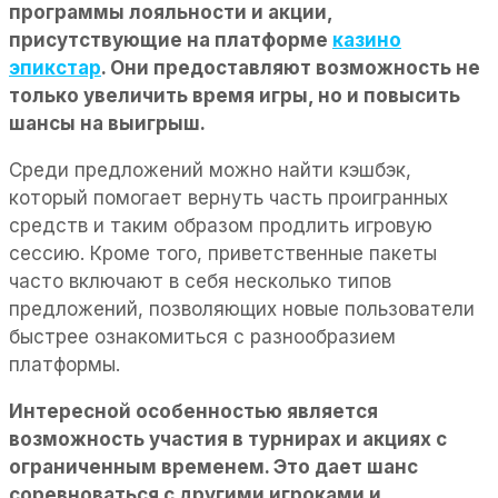
программы лояльности и акции,
присутствующие на платформе
казино
эпикстар
. Они предоставляют возможность не
только увеличить время игры, но и повысить
шансы на выигрыш.
Среди предложений можно найти кэшбэк,
который помогает вернуть часть проигранных
средств и таким образом продлить игровую
сессию. Кроме того, приветственные пакеты
часто включают в себя несколько типов
предложений, позволяющих новые пользователи
быстрее ознакомиться с разнообразием
платформы.
Интересной особенностью является
возможность участия в турнирах и акциях с
ограниченным временем. Это дает шанс
соревноваться с другими игроками и