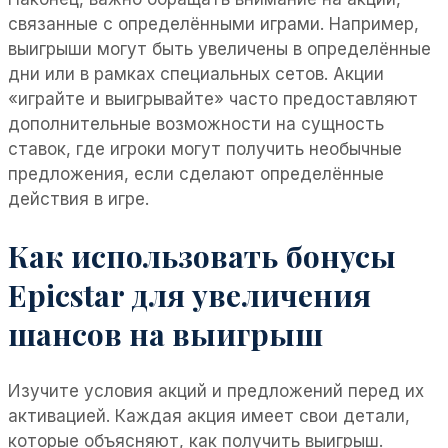
связанные с определёнными играми. Например,
выигрыши могут быть увеличены в определённые
дни или в рамках специальных сетов. Акции
«играйте и выигрывайте» часто предоставляют
дополнительные возможности на сущность
ставок, где игроки могут получить необычные
предложения, если сделают определённые
действия в игре.
Как использовать бонусы
Epicstar для увеличения
шансов на выигрыш
Изучите условия акций и предложений перед их
активацией. Каждая акция имеет свои детали,
которые объясняют, как получить выигрыш.