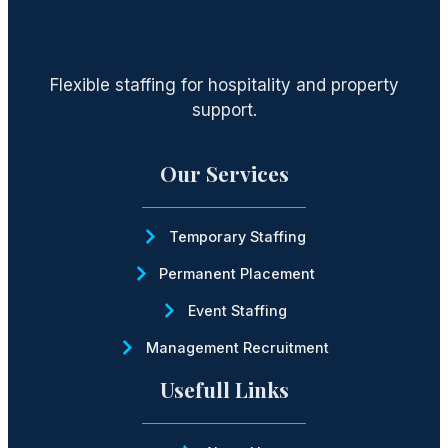
Flexible staffing for hospitality and property
support.
Our Services
Temporary Staffing
Permanent Placement
Event Staffing
Management Recruitment
Usefull Links