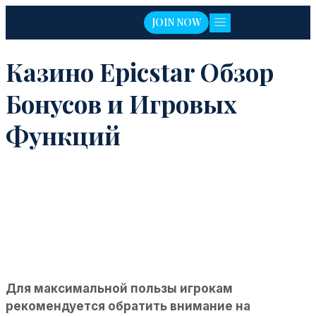
JOIN NOW
Казино Epicstar Обзор
Бонусов и Игровых
Функций
Для максимальной пользы игрокам
рекомендуется обратить внимание на