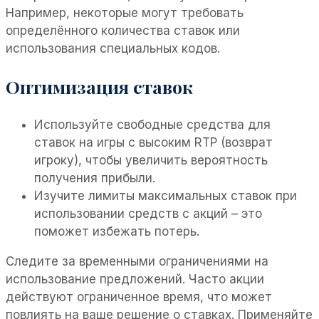
Например, некоторые могут требовать
определённого количества ставок или
использования специальных кодов.
Оптимизация ставок
Используйте свободные средства для
ставок на игры с высоким RTP (возврат
игроку), чтобы увеличить вероятность
получения прибыли.
Изучите лимиты максимальных ставок при
использовании средств с акций – это
поможет избежать потерь.
Следите за временными ограничениями на
использование предложений. Часто акции
действуют ограниченное время, что может
повлиять на ваше решение о ставках. Применяйте