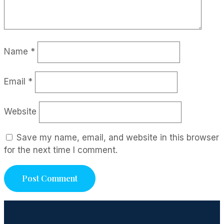
Name
*
Email
*
Website
Save my name, email, and website in this browser
for the next time I comment.