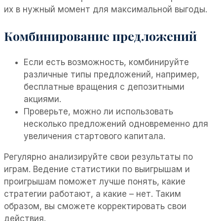
их в нужный момент для максимальной выгоды.
Комбинирование предложений
Если есть возможность, комбинируйте
различные типы предложений, например,
бесплатные вращения с депозитными
акциями.
Проверьте, можно ли использовать
несколько предложений одновременно для
увеличения стартового капитала.
Регулярно анализируйте свои результаты по
играм. Ведение статистики по выигрышам и
проигрышам поможет лучше понять, какие
стратегии работают, а какие – нет. Таким
образом, вы сможете корректировать свои
действия.