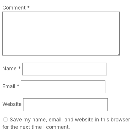
Comment
*
Name
*
Email
*
Website
Save my name, email, and website in this browser
for the next time I comment.