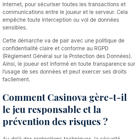
internet, pour sécuriser toutes les transactions et
communications entre le joueur et le serveur. Cela
empêche toute interception ou vol de données
sensibles.
Cette démarche va de pair avec une politique de
confidentialité claire et conforme au RGPD
(Règlement Général sur la Protection des Données).
Ainsi, le joueur est informé en toute transparence sur
l’usage de ses données et peut exercer ses droits
facilement.
Comment Casinova gère-t-il
le jeu responsable et la
prévention des risques ?