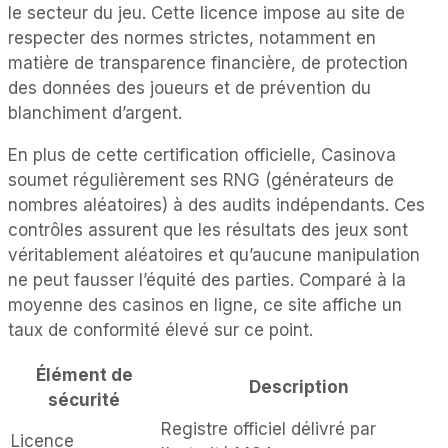
le secteur du jeu. Cette licence impose au site de
respecter des normes strictes, notamment en
matière de transparence financière, de protection
des données des joueurs et de prévention du
blanchiment d’argent.
En plus de cette certification officielle, Casinova
soumet régulièrement ses RNG (générateurs de
nombres aléatoires) à des audits indépendants. Ces
contrôles assurent que les résultats des jeux sont
véritablement aléatoires et qu’aucune manipulation
ne peut fausser l’équité des parties. Comparé à la
moyenne des casinos en ligne, ce site affiche un
taux de conformité élevé sur ce point.
Élément de
Description
sécurité
Registre officiel délivré par
Licence