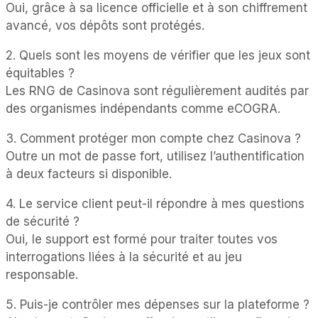
Oui, grâce à sa licence officielle et à son chiffrement
avancé, vos dépôts sont protégés.
2. Quels sont les moyens de vérifier que les jeux sont
équitables ?
Les RNG de Casinova sont régulièrement audités par
des organismes indépendants comme eCOGRA.
3. Comment protéger mon compte chez Casinova ?
Outre un mot de passe fort, utilisez l’authentification
à deux facteurs si disponible.
4. Le service client peut-il répondre à mes questions
de sécurité ?
Oui, le support est formé pour traiter toutes vos
interrogations liées à la sécurité et au jeu
responsable.
5. Puis-je contrôler mes dépenses sur la plateforme ?