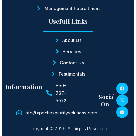
Management Recruitment
Usefull Links
About Us
Services
Contact Us
Testimonials
Information
850-
737-
Social
5072
On :
info@apexhospitalitysolutions.com
Copyright © 2026. All Rights Reserved.