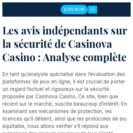
JOIN NOW
Les avis indépendants sur
la sécurité de Casinova
Casino : Analyse complète
En tant qu’analyste spécialisé dans l’évaluation des
plateformes de jeux en ligne, il est crucial de porter
un regard factuel et rigoureux sur la sécurité
proposée par Casinova Casino. Ce site, bien que
récent sur le marché, suscite beaucoup d’intérêt. En
examinant ses mécanismes de protection, les
licences qu’il détient, ainsi que les protocoles de jeu
équitable, nous allons vérifier s’il répond aux