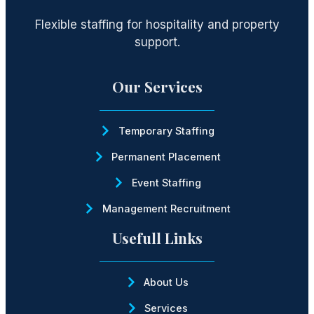
Flexible staffing for hospitality and property
support.
Our Services
Temporary Staffing
Permanent Placement
Event Staffing
Management Recruitment
Usefull Links
About Us
Services