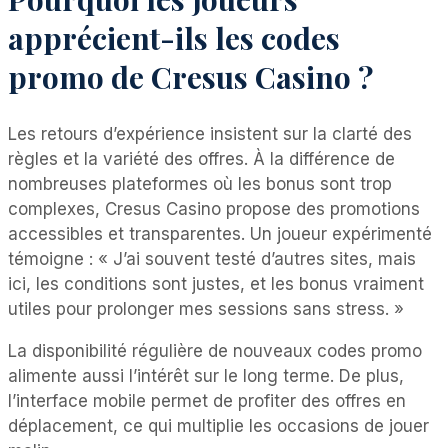
apprécient-ils les codes
promo de Cresus Casino ?
Les retours d’expérience insistent sur la clarté des
règles et la variété des offres. À la différence de
nombreuses plateformes où les bonus sont trop
complexes, Cresus Casino propose des promotions
accessibles et transparentes. Un joueur expérimenté
témoigne : « J’ai souvent testé d’autres sites, mais
ici, les conditions sont justes, et les bonus vraiment
utiles pour prolonger mes sessions sans stress. »
La disponibilité régulière de nouveaux codes promo
alimente aussi l’intérêt sur le long terme. De plus,
l’interface mobile permet de profiter des offres en
déplacement, ce qui multiplie les occasions de jouer