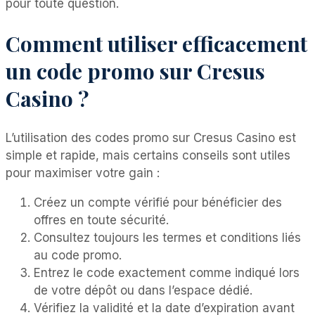
pour toute question.
Comment utiliser efficacement
un code promo sur Cresus
Casino ?
L’utilisation des codes promo sur Cresus Casino est
simple et rapide, mais certains conseils sont utiles
pour maximiser votre gain :
Créez un compte vérifié pour bénéficier des
offres en toute sécurité.
Consultez toujours les termes et conditions liés
au code promo.
Entrez le code exactement comme indiqué lors
de votre dépôt ou dans l’espace dédié.
Vérifiez la validité et la date d’expiration avant