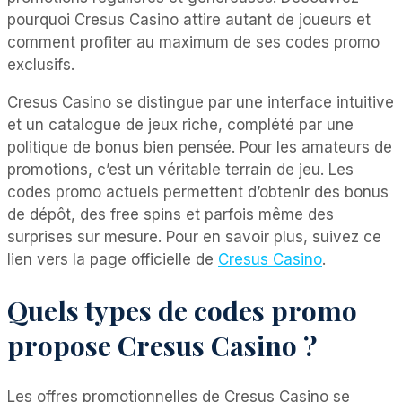
pourquoi Cresus Casino attire autant de joueurs et
comment profiter au maximum de ses codes promo
exclusifs.
Cresus Casino se distingue par une interface intuitive
et un catalogue de jeux riche, complété par une
politique de bonus bien pensée. Pour les amateurs de
promotions, c’est un véritable terrain de jeu. Les
codes promo actuels permettent d’obtenir des bonus
de dépôt, des free spins et parfois même des
surprises sur mesure. Pour en savoir plus, suivez ce
lien vers la page officielle de
Cresus Casino
.
Quels types de codes promo
propose Cresus Casino ?
Les offres promotionnelles de Cresus Casino se