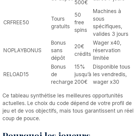
500€
Machines à
50
Tours
sous
CRFREE50
free
gratuits
spécifiques,
spins
valides 3 jours
Bonus
Wager x40,
20€
NOPLAYBONUS
sans
réservation
crédits
dépôt
limitée
Bonus
15%
Disponible tous
RELOAD15
de
jusqu’à
les vendredis,
recharge
200€
wager x30
Ce tableau synthétise les meilleures opportunités
actuelles. Le choix du code dépend de votre profil de
jeu et de vos objectifs, mais tous garantissent un réel
coup de pouce.
Pourquoi les joueurs