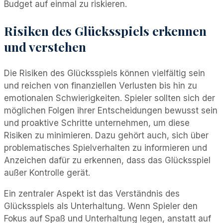
Budget auf einmal zu riskieren.
Risiken des Glücksspiels erkennen
und verstehen
Die Risiken des Glücksspiels können vielfältig sein
und reichen von finanziellen Verlusten bis hin zu
emotionalen Schwierigkeiten. Spieler sollten sich der
möglichen Folgen ihrer Entscheidungen bewusst sein
und proaktive Schritte unternehmen, um diese
Risiken zu minimieren. Dazu gehört auch, sich über
problematisches Spielverhalten zu informieren und
Anzeichen dafür zu erkennen, dass das Glücksspiel
außer Kontrolle gerät.
Ein zentraler Aspekt ist das Verständnis des
Glücksspiels als Unterhaltung. Wenn Spieler den
Fokus auf Spaß und Unterhaltung legen, anstatt auf