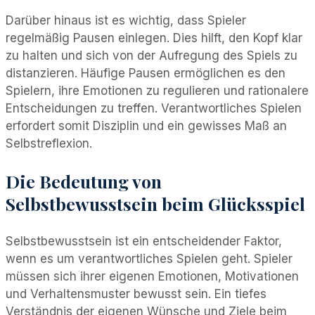
Darüber hinaus ist es wichtig, dass Spieler
regelmäßig Pausen einlegen. Dies hilft, den Kopf klar
zu halten und sich von der Aufregung des Spiels zu
distanzieren. Häufige Pausen ermöglichen es den
Spielern, ihre Emotionen zu regulieren und rationalere
Entscheidungen zu treffen. Verantwortliches Spielen
erfordert somit Disziplin und ein gewisses Maß an
Selbstreflexion.
Die Bedeutung von
Selbstbewusstsein beim Glücksspiel
Selbstbewusstsein ist ein entscheidender Faktor,
wenn es um verantwortliches Spielen geht. Spieler
müssen sich ihrer eigenen Emotionen, Motivationen
und Verhaltensmuster bewusst sein. Ein tiefes
Verständnis der eigenen Wünsche und Ziele beim