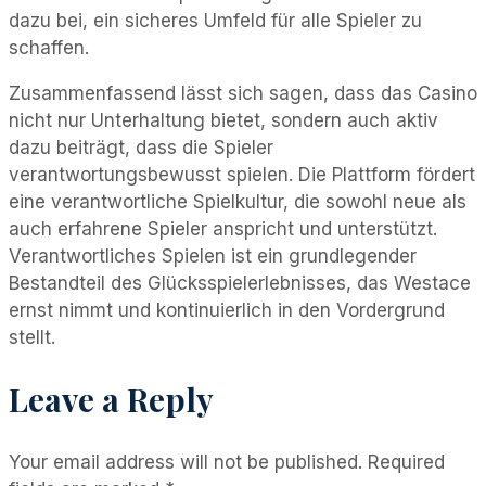
dazu bei, ein sicheres Umfeld für alle Spieler zu
schaffen.
Zusammenfassend lässt sich sagen, dass das Casino
nicht nur Unterhaltung bietet, sondern auch aktiv
dazu beiträgt, dass die Spieler
verantwortungsbewusst spielen. Die Plattform fördert
eine verantwortliche Spielkultur, die sowohl neue als
auch erfahrene Spieler anspricht und unterstützt.
Verantwortliches Spielen ist ein grundlegender
Bestandteil des Glücksspielerlebnisses, das Westace
ernst nimmt und kontinuierlich in den Vordergrund
stellt.
Leave a Reply
Your email address will not be published.
Required