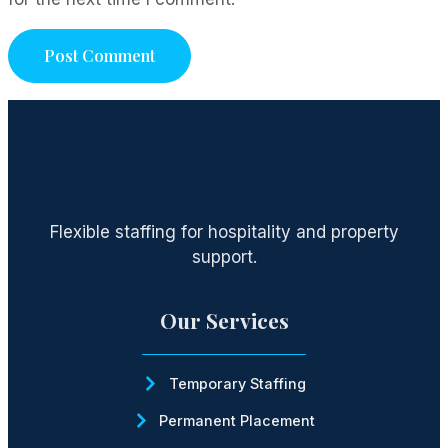
Flexible staffing for hospitality and property
support.
Our Services
Temporary Staffing
Permanent Placement