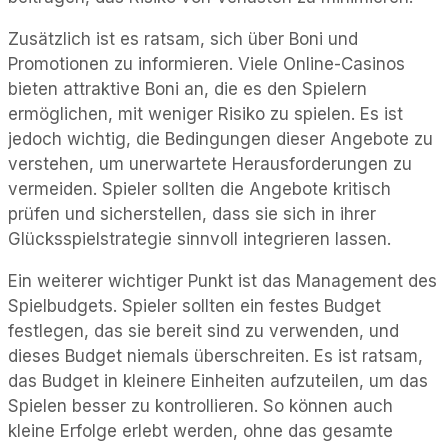
Zusätzlich ist es ratsam, sich über Boni und
Promotionen zu informieren. Viele Online-Casinos
bieten attraktive Boni an, die es den Spielern
ermöglichen, mit weniger Risiko zu spielen. Es ist
jedoch wichtig, die Bedingungen dieser Angebote zu
verstehen, um unerwartete Herausforderungen zu
vermeiden. Spieler sollten die Angebote kritisch
prüfen und sicherstellen, dass sie sich in ihrer
Glücksspielstrategie sinnvoll integrieren lassen.
Ein weiterer wichtiger Punkt ist das Management des
Spielbudgets. Spieler sollten ein festes Budget
festlegen, das sie bereit sind zu verwenden, und
dieses Budget niemals überschreiten. Es ist ratsam,
das Budget in kleinere Einheiten aufzuteilen, um das
Spielen besser zu kontrollieren. So können auch
kleine Erfolge erlebt werden, ohne das gesamte