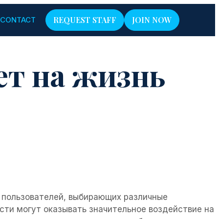
REQUEST STAFF
JOIN NOW
CONTACT
яет на жизнь
пользователей, выбирающих различные
сти могут оказывать значительное воздействие на