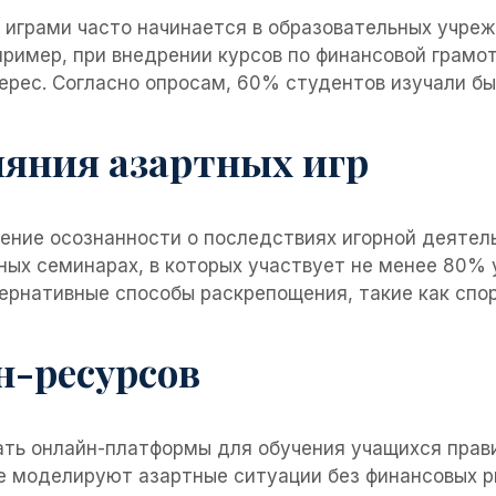
играми часто начинается в образовательных учреж
ример, при внедрении курсов по финансовой грамот
рес. Согласно опросам, 60% студентов изучали бы 
яния азартных игр
ние осознанности о последствиях игорной деятель
вных семинарах, в которых участвует не менее 80%
ернативные способы раскрепощения, такие как спор
н-ресурсов
ть онлайн-платформы для обучения учащихся прав
е моделируют азартные ситуации без финансовых р