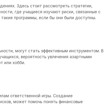
дениях. Здесь стоит рассмотреть стратегии,
ности, где учащиеся изучают риски, связанные с
такие программы, если бы они были доступны.
ности, могут стать эффективным инструментом. В
 учащихся, вероятность увлечения азартными
т или хобби.
илам ответственной игры. Создание
исков, может помочь понять финансовые