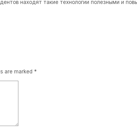
удентов находят такие технологии полезными и по
lds are marked
*