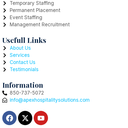
Temporary Staffing
Permanent Placement
Event Staffing
Management Recruitment
Usefull Links
About Us
Services
Contact Us
Testimonials
Information
850-737-5072
info@apexhospitalitysolutions.com