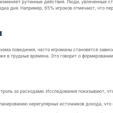
 изменяет рутинные действия. Люди, увлеченные ст
дка дня. Например, 65% игроков отмечают, что пе
м
схема поведения, часто игроманы становятся зави
аже в трудные времена. Это говорит о формировани
троль за расходами. Исследования показывают, чт
планированию нерегулярных источников дохода, что