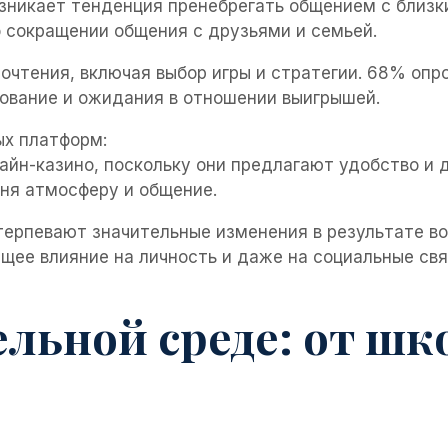
озникает тенденция пренебрегать общением с близк
 сокращении общения с друзьями и семьей.
очтения, включая выбор игры и стратегии. 68% оп
ирование и ожидания в отношении выигрышей.
х платформ:
йн-казино, поскольку они предлагают удобство и 
ня атмосферу и общение.
терпевают значительные изменения в результате во
щее влияние на личность и даже на социальные свя
ельной среде: от ш