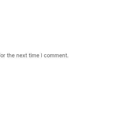
or the next time I comment.