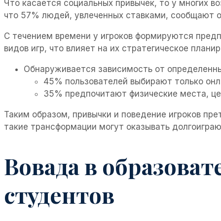
Что касается социальных привычек, то у многих в
что 57% людей, увлеченных ставками, сообщают о
С течением времени у игроков формируются предп
видов игр, что влияет на их стратегическое план
Обнаруживается зависимость от определенны
45% пользователей выбирают только онла
35% предпочитают физические места, це
Таким образом, привычки и поведение игроков пре
такие трансформации могут оказывать долгоиграю
Вовада в образоват
студентов