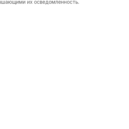
вышающими их осведомленность.