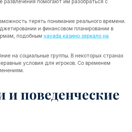
ые развлечения помогают им разобраться с
озможность терять понимание реального времени.
бюджетировании и финансовом планировании в
формам, подобным
vavada казино зеркало на
ние на социальные группы. В некоторых странах
 неравные условия для игроков. Со временем
менениям.
и и поведенческие