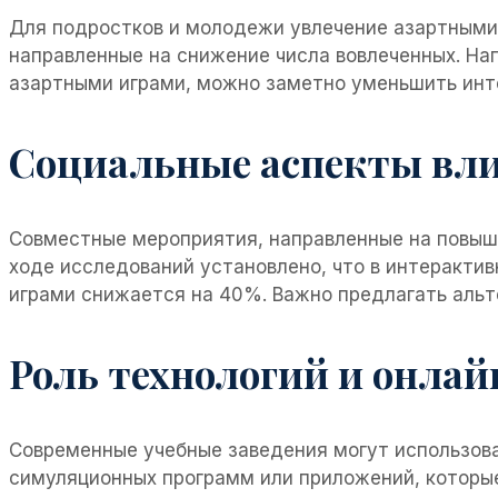
Для подростков и молодежи увлечение азартными 
направленные на снижение числа вовлеченных. Нап
азартными играми, можно заметно уменьшить инте
Социальные аспекты вли
Совместные мероприятия, направленные на повыше
ходе исследований установлено, что в интеракти
играми снижается на 40%. Важно предлагать альт
Роль технологий и онлай
Современные учебные заведения могут использова
симуляционных программ или приложений, которы