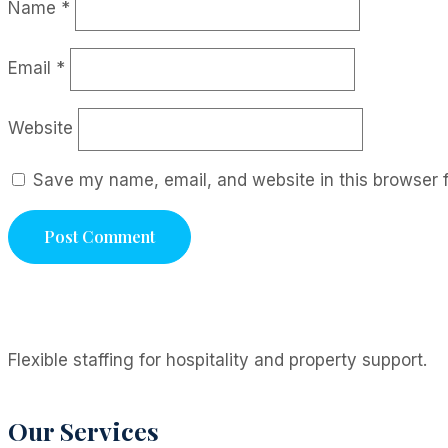
Name
*
Email
*
Website
Save my name, email, and website in this browser f
Flexible staffing for hospitality and property support.
Our Services