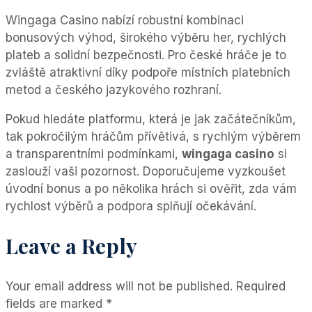
Wingaga Casino nabízí robustní kombinaci
bonusových výhod, širokého výběru her, rychlých
plateb a solidní bezpečnosti. Pro české hráče je to
zvláště atraktivní díky podpoře místních platebních
metod a českého jazykového rozhraní.
Pokud hledáte platformu, která je jak začátečníkům,
tak pokročilým hráčům přívětivá, s rychlým výběrem
a transparentními podmínkami,
wingaga casino
si
zaslouží vaši pozornost. Doporučujeme vyzkoušet
úvodní bonus a po několika hrách si ověřit, zda vám
rychlost výběrů a podpora splňují očekávání.
Leave a Reply
Your email address will not be published.
Required
fields are marked
*