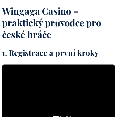
Wingaga Casino –
praktický průvodce pro
české hráče
1. Registrace a první kroky