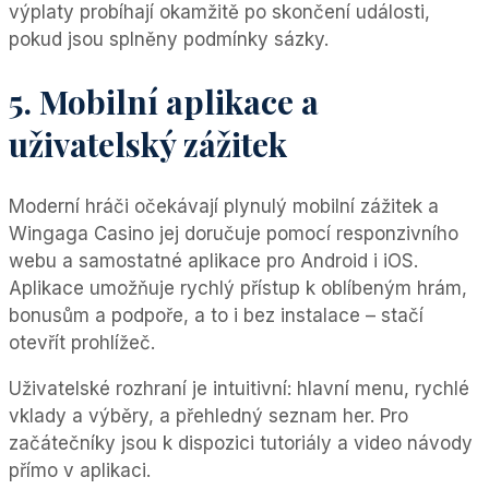
výplaty probíhají okamžitě po skončení události,
pokud jsou splněny podmínky sázky.
5. Mobilní aplikace a
uživatelský zážitek
Moderní hráči očekávají plynulý mobilní zážitek a
Wingaga Casino jej doručuje pomocí responzivního
webu a samostatné aplikace pro Android i iOS.
Aplikace umožňuje rychlý přístup k oblíbeným hrám,
bonusům a podpoře, a to i bez instalace – stačí
otevřít prohlížeč.
Uživatelské rozhraní je intuitivní: hlavní menu, rychlé
vklady a výběry, a přehledný seznam her. Pro
začátečníky jsou k dispozici tutoriály a video návody
přímo v aplikaci.