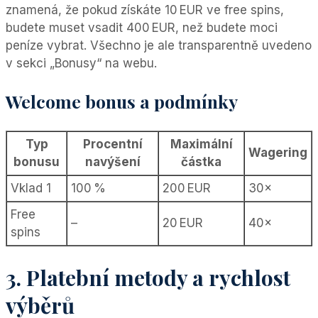
znamená, že pokud získáte 10 EUR ve free spins,
budete muset vsadit 400 EUR, než budete moci
peníze vybrat. Všechno je ale transparentně uvedeno
v sekci „Bonusy“ na webu.
Welcome bonus a podmínky
Typ
Procentní
Maximální
Wagering
bonusu
navýšení
částka
Vklad 1
100 %
200 EUR
30×
Free
–
20 EUR
40×
spins
3. Platební metody a rychlost
výběrů